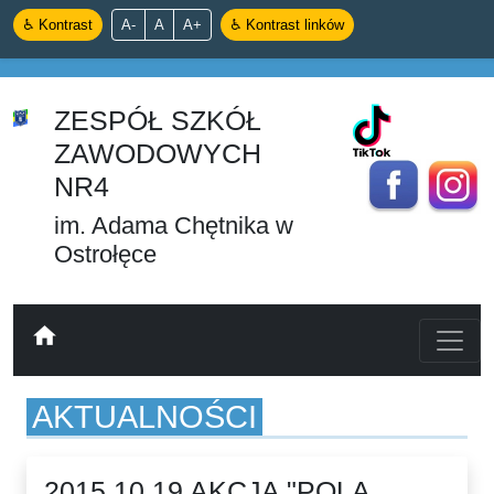
♿ Kontrast
A-
A
A+
♿ Kontrast linków
ZESPÓŁ SZKÓŁ
ZAWODOWYCH
NR4
im. Adama Chętnika w
Ostrołęce
home
AKTUALNOŚCI
2015.10.19 AKCJA "POLA