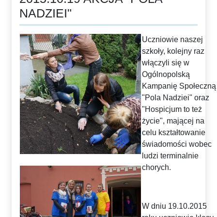
NADZIEI"
Uczniowie naszej
szkoły, kolejny raz
włączyli się w
Ogólnopolską
Kampanię Społeczną
"Pola Nadziei" oraz
"Hospicjum to też
życie", mającej na
celu kształtowanie
świadomości wobec
ludzi terminalnie
chorych.
W dniu 19.10.2015