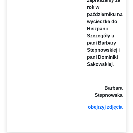
zapraszamy za
rok w
październiku na
wycieczkę do
Hiszpanii.
Szczegóły u
pani Barbary
Stepnowskiej i
pani Dominiki
Sakowskiej.
Barbara
Stepnowska
obejrzyj zdjęcia