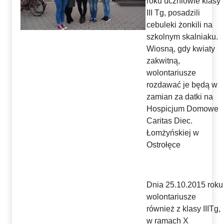
roku uczniowie klasy
III Tg, posadzili
cebuleki żonkili na
szkolnym skalniaku.
Wiosną, gdy kwiaty
zakwitną,
wolontariusze
rozdawać je będą w
zamian za datki na
Hospicjum Domowe
Caritas Diec.
Łomżyńskiej w
Ostrołęce
Dnia 25.10.2015 roku
wolontariusze
również z klasy IIITg,
w ramach X