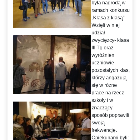
była nagrodą w
ramach konkursu
„Klasa z klasą”.
Wzięli w niej
udział
zwycięzcy- klasa
III Tg oraz
wyróżnieni
uczniowie
pozostałych klas,
którzy angażują
się w różne
prace na rzecz
szkoły i w
znaczący
sposób poprawili
swoją
frekwencję.
Opiekunami byli: